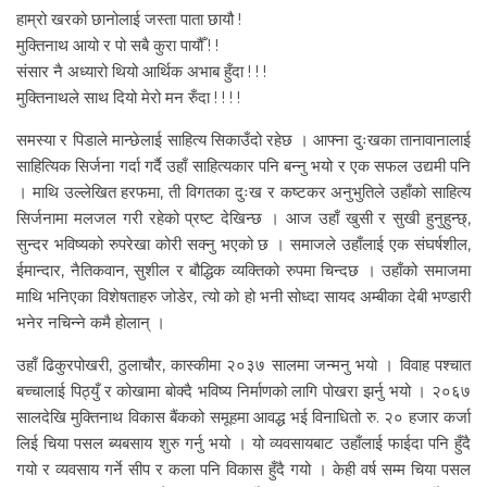
हाम्रो खरको छानोलाई जस्ता पाता छायौ !
मुक्तिनाथ आयो र पो सबै कुरा पायौँ ! !
संसार नै अध्यारो थियो आर्थिक अभाब हुँदा ! ! !
मुक्तिनाथले साथ दियो मेरो मन रुँदा ! ! ! !
समस्या र पिडाले मान्छेलाई साहित्य सिकाउँदो रहेछ । आफ्ना दुःखका तानावानालाई
साहित्यिक सिर्जना गर्दा गर्दै उहाँ साहित्यकार पनि बन्नु भयो र एक सफल उद्यमी पनि
। माथि उल्लेखित हरफमा, ती विगतका दुःख र कष्टकर अनुभुतिले उहाँको साहित्य
सिर्जनामा मलजल गरी रहेको प्रष्ट देखिन्छ । आज उहाँ खुसी र सुखी हुनुहुन्छ्,
सुन्दर भविष्यको रुपरेखा कोरी सक्नु भएको छ । समाजले उहाँलाई एक संघर्षशील,
ईमान्दार, नैतिकवान, सुशील र बौद्धिक व्यक्तिको रुपमा चिन्दछ । उहाँको समाजमा
माथि भनिएका विशेषताहरु जोडेर, त्यो को हो भनी सोध्दा सायद अम्बीका देबी भण्डारी
भनेर नचिन्ने कमै होलान् ।
उहाँ ढिकुरपोखरी, ठुलाचौर, कास्कीमा २०३७ सालमा जन्मनु भयो । विवाह पश्चात
बच्चालाई पिठ्युँ र कोखामा बोक्दै भविष्य निर्माणको लागि पोखरा झर्नु भयो । २०६७
सालदेखि मुक्तिनाथ विकास बैंकको समूहमा आवद्ध भई विनाधितो रु. २० हजार कर्जा
लिई चिया पसल ब्यबसाय शुरु गर्नु भयो । यो व्यवसायबाट उहाँलाई फाईदा पनि हुँदै
गयो र व्यवसाय गर्ने सीप र कला पनि विकास हुँदै गयो । केही वर्ष सम्म चिया पसल