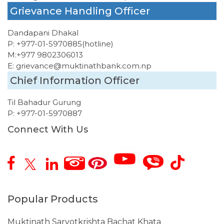
Grievance Handling Officer
Dandapani Dhakal
P:
+977-01-5970885
(hotline)
M:
+977 9802306013
E:
grievance@muktinathbank.com.np
Chief Information Officer
Til Bahadur Gurung
P:
+977-01-5970887
Connect With Us
Popular Products
Muktinath Sarvotkrishta Bachat Khata